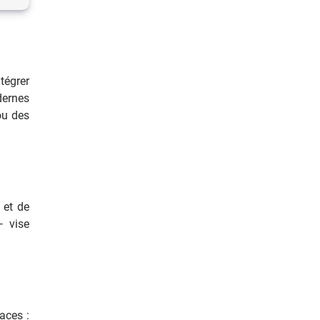
tégrer
dernes
ou des
 et de
— vise
aces :