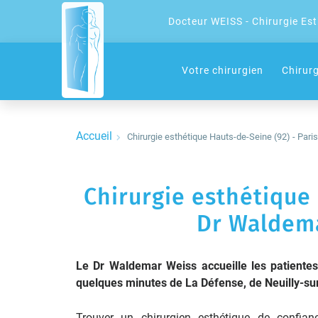
Docteur WEISS - Chirurgie Es
Votre chirurgien
Chirur
Accueil
Chirurgie esthétique Hauts-de-Seine (92) - Pari
Chirurgie esthétique
Dr Waldema
Le Dr Waldemar Weiss accueille les patientes 
quelques minutes de La Défense, de Neuilly-sur
Trouver un chirurgien esthétique de confian