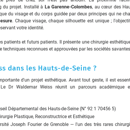
g du projet. Installé à
La Garenne-Colombes
, au cœur des Hau
ique du visage et du corps guidée par deux principes qui ne ch
esure
. Chaque visage, chaque silhouette est unique ; l'objectif
ervant votre identité.
s patients et futurs patients. Il présente une chirurgie esthétiqu
 de techniques reconnues et approuvées par les sociétés savantes
ss dans les Hauts-de-Seine ?
mportante d'un projet esthétique. Avant tout geste, il est essent
ien. Le Dr Waldemar Weiss réunit un parcours académique 
nseil Départemental des Hauts-de-Seine (N° 92 1 70456 5)
rurgie Plastique, Reconstructrice et Esthétique
rsité Joseph Fourier de Grenoble — l'un des très rares chirurg