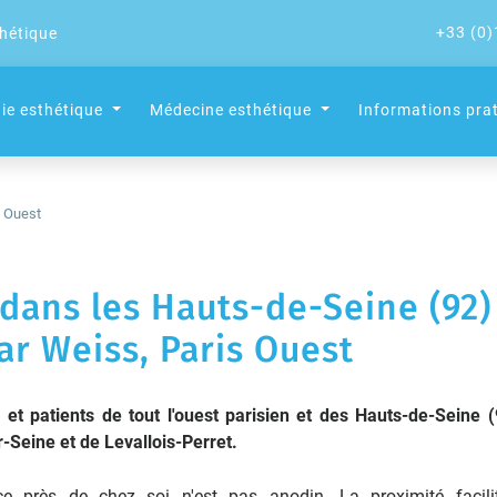
+33 (0)
thétique
gie esthétique
Médecine esthétique
Informations pra
s Ouest
 dans les Hauts-de-Seine (92)
r Weiss, Paris Ouest
et patients de tout l'ouest parisien et des Hauts-de-Seine (
-Seine et de Levallois-Perret.
ce près de chez soi n'est pas anodin. La proximité facili