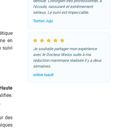
déroulé. Chirurgien très professionnel, à
l'écoute, rassurant et extrêmement
sérieux. Le suivi est impeccable.
Tonton Juju
étique
mme en
 suivi
Je souhaite partager mon expérience
avec le Docteur Weiss suite à ma
réduction mammaire réalisée il y a deux
semaines.
coline ruault
 Haute
ifiée.
.
ur des
niques