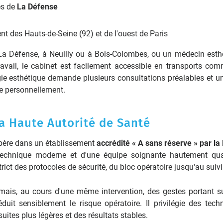
res de
La Défense
t des Hauts-de-Seine (92) et de l'ouest de Paris
La Défense, à Neuilly ou à Bois-Colombes, ou un médecin esth
ravail, le cabinet est facilement accessible en transports co
urgie esthétique demande plusieurs consultations préalables et un
re personnellement.
la Haute Autorité de Santé
 opère dans un établissement
accrédité « A sans réserve » par la
technique moderne et d'une équipe soignante hautement qual
rict des protocoles de sécurité, du bloc opératoire jusqu'au suivi
jamais, au cours d'une même intervention, des gestes portant s
duit sensiblement le risque opératoire. Il privilégie des tech
uites plus légères et des résultats stables.