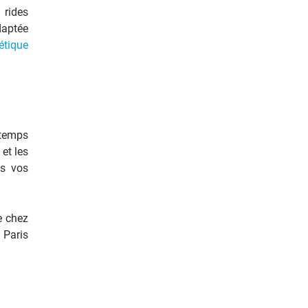
 rides
adaptée
étique
 temps
et les
es vos
e chez
 Paris