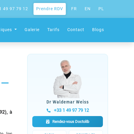
1 49 97 79 12
Prendre RDV
FR
EN
PL
tiques
Galerie
Tarifs
Contact
Blogs
 —
Dr Waldemar Weiss
+33 1 49 97 79 12
92), à
Rendez-vous Doctolib
te les