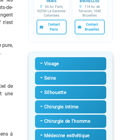
PARIS
BRUXELLES
ts-de-
65 Av. Foch,
114 Av. de
92250 La Garenne-
Tervuren, 1040
angent
Colombes
Bruxelles
 n'est
Contact
Contact
Paris
Bruxelles
e pure,
.
Visage
Seins
iel de
Silhouette
et une
Chirurgie intime
Chirurgie de l'homme
iens à
Médecine esthétique