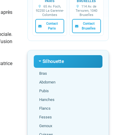
PARIS
BRUXELLES
65 Av. Foch,
114 Av. de
92250 La Garenne-
Tervuren, 1040
s après
Colombes
Bruxelles
Contact
Contact
Paris
Bruxelles
ociale.
fusion
Silhouette
atrice
Bras
Abdomen
Pubis
Hanches
Flancs
Fesses
Genoux
Cuisses