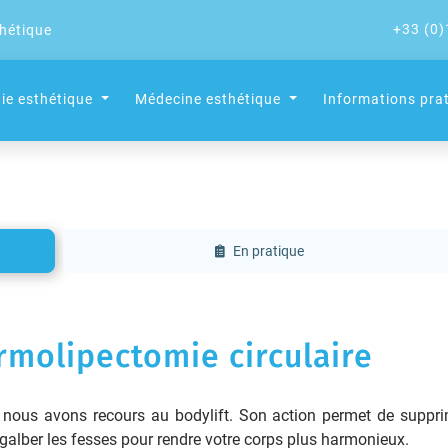
+33 (0)
thétique
gie esthétique
Médecine esthétique
Informations pra
En pratique
rmolipectomie circulaire
e, nous avons recours au bodylift. Son action permet de suppri
t galber les fesses pour rendre votre corps plus harmonieux.