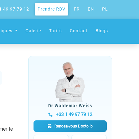
1 49 97 79 12
Prendre RDV
FR
EN
PL
tiques
Galerie
Tarifs
Contact
Blogs
Dr Waldemar Weiss
+33 1 49 97 79 12
Rendez-vous Doctolib
mer le