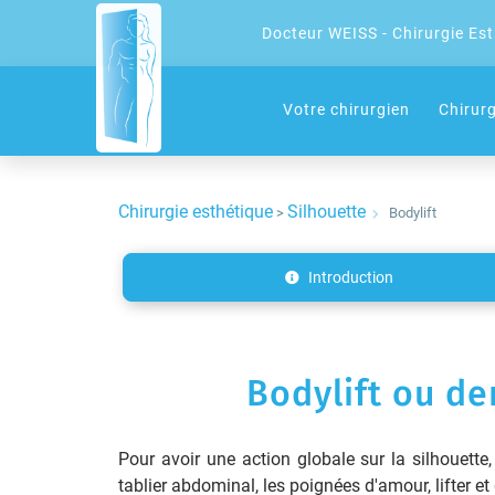
Docteur WEISS - Chirurgie Es
Votre chirurgien
Chirur
Chirurgie esthétique
Silhouette
>
Bodylift
Introduction
Bodylift ou de
Pour avoir une action globale sur la silhouett
tablier abdominal, les poignées d'amour, lifter e