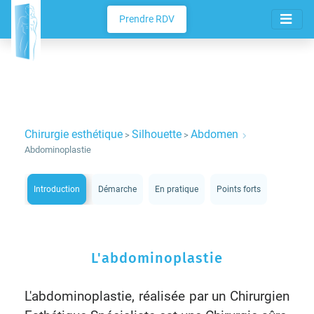
Prendre RDV
Chirurgie esthétique
Silhouette
Abdomen
>
>
Abdominoplastie
Introduction
Démarche
En pratique
Points forts
Photos
L'abdominoplastie
L'abdominoplastie, réalisée par un Chirurgien